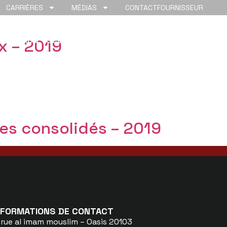
CARRIÈRES
MÉDIAS
CONTACT
FOURNISSEUR
ONDATION TGCC
x – 2019
tes consolidés – 2019
NFORMATIONS DE CONTACT
 rue al imam mouslim – Oasis 20103