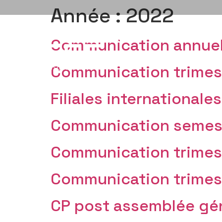
Année :
2022
GROUPE
PÔLES D’EXPERT
Communication annuel
Communication trimest
Filiales internationale
Communication semestr
Communication trimest
Communication trimest
CP post assemblée gén