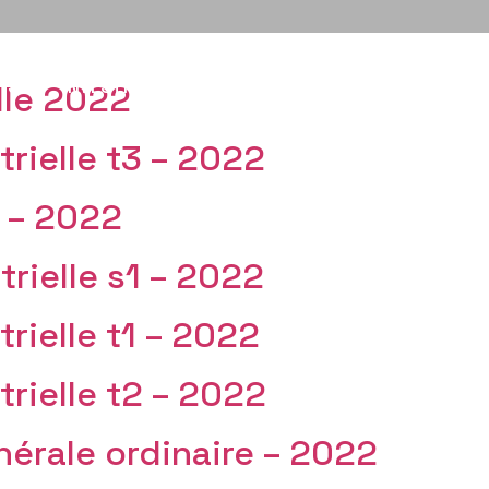
ISE
INVESTISSEURS
RÉALISATIONS
RSE
F
le 2022
rielle t3 – 2022
s – 2022
ielle s1 – 2022
rielle t1 – 2022
rielle t2 – 2022
érale ordinaire – 2022