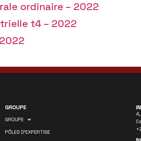
rale ordinaire – 2022
rielle t4 – 2022
 2022
GROUPE
I
4,
GROUPE
C
+2
PÔLES D’EXPERTISE
N