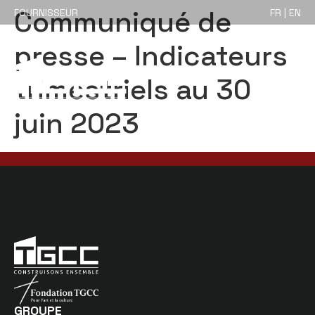
Communiqué de
FOURNISSEUR
FR | EN
presse – Indicateurs
trimestriels au 30
juin 2023
GROUPE