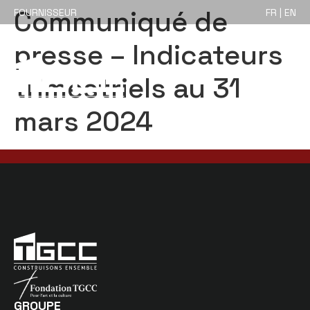
Communiqué de
FOURNISSEUR
FR | EN
presse – Indicateurs
trimestriels au 31
mars 2024
GROUPE