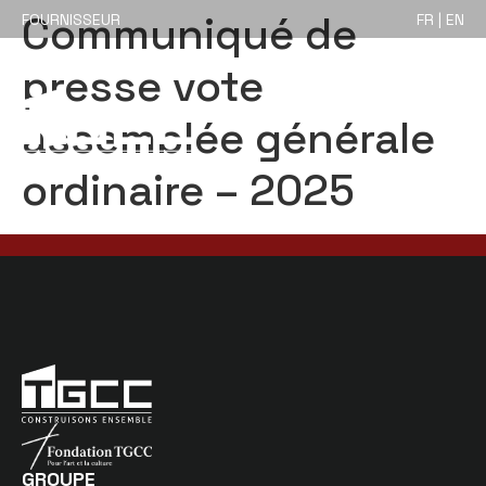
Communiqué de
FOURNISSEUR
FR | EN
presse vote
assemblée générale
ordinaire – 2025
GROUPE