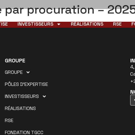
e par procuration – 202
ISE
INVESTISSEURS
RÉALISATIONS
RSE
F
GROUPE
I
4,
GROUPE
C
+2
PÔLES D’EXPERTISE
N
INVESTISSEURS
RÉALISATIONS
RSE
FONDATION TGCC