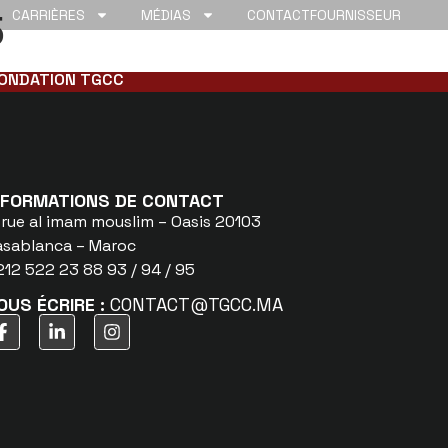
5
CARRIÈRES
MÉDIAS
CONTACT
FOURNISSEUR
ONDATION TGCC
NFORMATIONS DE CONTACT
 rue al imam mouslim – Oasis 20103
asablanca – Maroc
12 522 23 88 93 / 94 / 95
OUS ÉCRIRE :
CONTACT@TGCC.MA