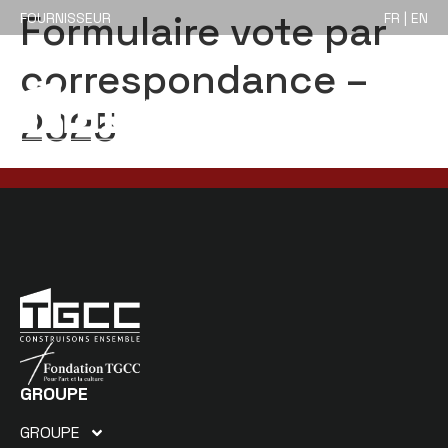
Formulaire vote par
FOURNISSEUR
FR | EN
correspondance –
2025
GROUPE
GROUPE