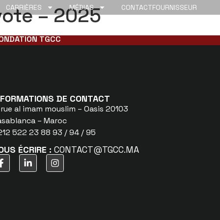
vote – 2025
CARRIÈRES
MÉDIAS
CONTACT
FOURNISSEUR
ONDATION TGCC
NFORMATIONS DE CONTACT
 rue al imam mouslim – Oasis 20103
asablanca – Maroc
12 522 23 88 93 / 94 / 95
OUS ÉCRIRE :
CONTACT@TGCC.MA