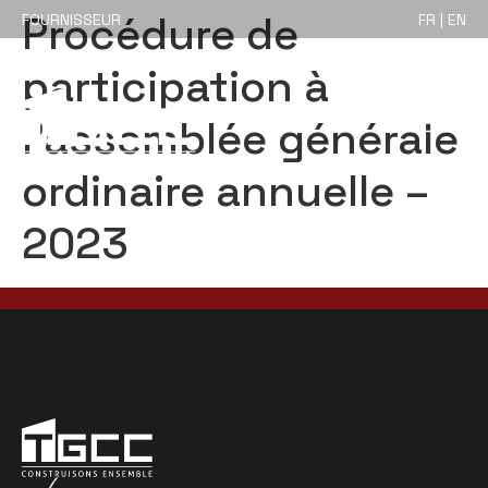
Procédure de
FOURNISSEUR
FR | EN
participation à
l’assemblée générale
ordinaire annuelle –
2023