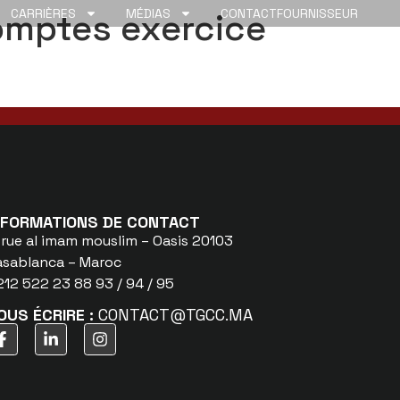
omptes exercice
CARRIÈRES
MÉDIAS
CONTACT
FOURNISSEUR
ONDATION TGCC
NFORMATIONS DE CONTACT
 rue al imam mouslim – Oasis 20103
asablanca – Maroc
12 522 23 88 93 / 94 / 95
OUS ÉCRIRE :
CONTACT@TGCC.MA