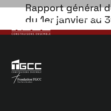
Rapport général 
du 1er janvier au
GROUPE
PÔLES D’EXPERT