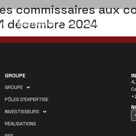
des commissaires aux c
 31 décembre 2024
ISE
INVESTISSEURS
RÉALISATIONS
RSE
F
GROUPE
I
4,
GROUPE
C
+2
PÔLES D’EXPERTISE
N
INVESTISSEURS
RÉALISATIONS
RSE