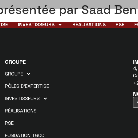
eprésentée par Saad Ben
ISE
INVESTISSEURS
RÉALISATIONS
RSE
F
GROUPE
I
4,
GROUPE
C
+2
PÔLES D’EXPERTISE
N
INVESTISSEURS
RÉALISATIONS
RSE
FONDATION TGCC