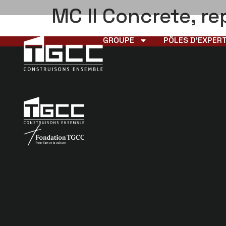
MC II Concrete, r
GROUPE
PÔLES D’EXPERT