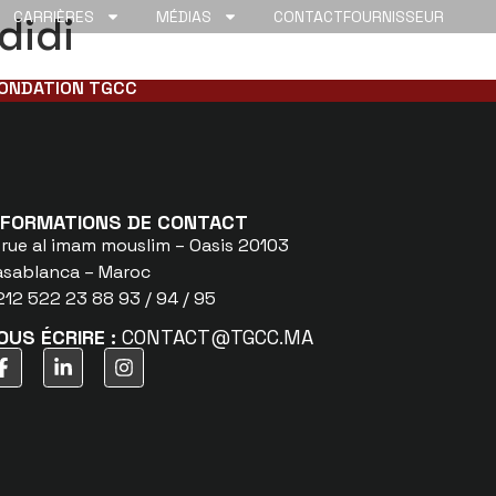
didi
CARRIÈRES
MÉDIAS
CONTACT
FOURNISSEUR
ONDATION TGCC
NFORMATIONS DE CONTACT
 rue al imam mouslim – Oasis 20103
asablanca – Maroc
12 522 23 88 93 / 94 / 95
OUS ÉCRIRE :
CONTACT@TGCC.MA