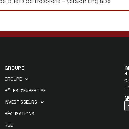
 billets de trésorerie – Version anglaise
GROUPE
I
4,
GROUPE
C
+2
PÔLES D’EXPERTISE
N
INVESTISSEURS
RÉALISATIONS
RSE