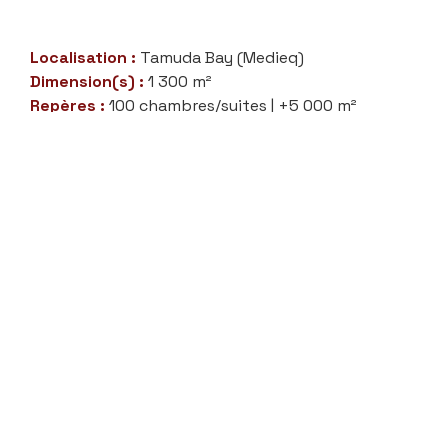
Localisation :
Tamuda Bay (Medieq)
Dimension(s) :
1 300 m²
Repères :
100 chambres/suites | +5 000 m²
d’espaces événementiels | Spa & piscine
Situé à Tamuda Bay, le Saint Regis représente
un ajout prestigieux à l’offre hôtelière du
Royaume. Situé sur un tronçon exceptionnel de
la côte méditerranéenne, cet établissement
propose 100 chambres et suites luxueusement
aménagées. Les installations de loisirs
comprennent un spa proposant des
traitements inspirés des traditions de bien-
être berbères, une salle de sport équipée, et
une piscine extérieure. Pour les événements et
réunions, le resort offre plus de 5000 m2
d’espaces événementiels, y compris un