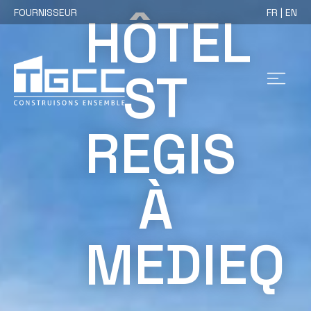
FOURNISSEUR
FR | EN
HÔTEL
ST
REGIS
À
MEDIEQ