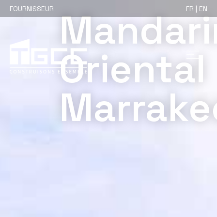
FOURNISSEUR
FR | EN
Mandari
Oriental
Marrake