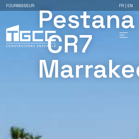
FOURNISSEUR
FR | EN
Pestana
CR7
Marrake