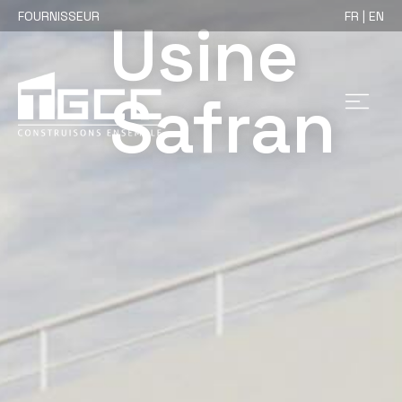
FOURNISSEUR
FR | EN
Usine
Safran