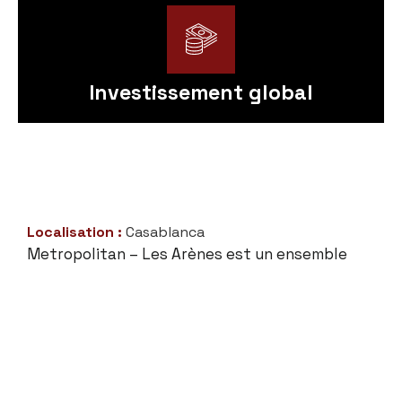
Investissement global
Localisation :
Casablanca
Metropolitan – Les Arènes est un ensemble
résidentiel contemporain développé dans un
environnement urbain premium à Casablanca.
Le complexe associe logements haut standing,
espaces communs aménagés, commerces et
infrastructures de proximité dans une
approche architecturale moderne privilégiant